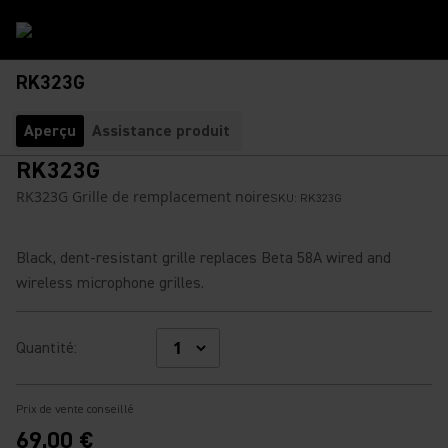
RK323G
Aperçu
Assistance produit
RK323G
RK323G Grille de remplacement noire
SKU:
RK323G
Black, dent-resistant grille replaces Beta 58A wired and
wireless microphone grilles.
Quantité
:
Prix de vente conseillé
69,00 €