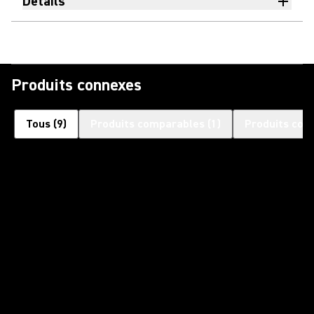
Détails
Produits connexes
Tous
(
9
)
Produits comparables
(
1
)
Produits com