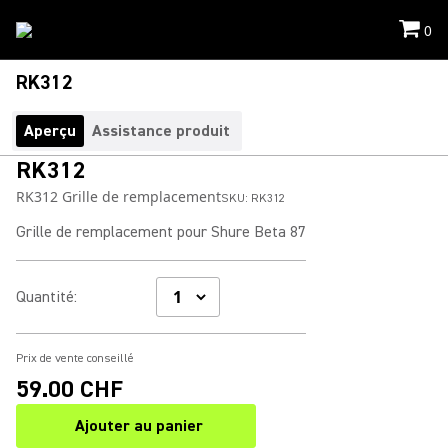
0
RK312
Aperçu
Assistance produit
RK312
RK312 Grille de remplacement
SKU:
RK312
Grille de remplacement pour Shure Beta 87
Quantité
:
Prix de vente conseillé
59.00 CHF
Ajouter au panier