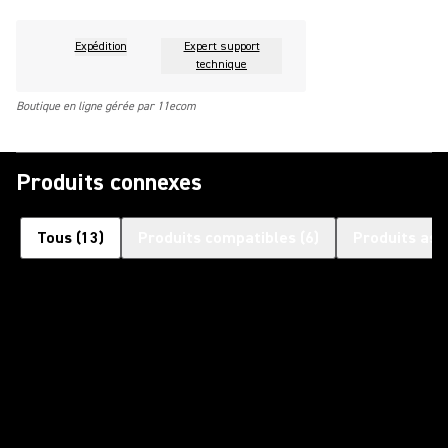
Expédition
Expert support
technique
Boutique en ligne gérée par 11ecom
Produits connexes
Tous
(
13
)
Produits compatibles
(
6
)
Produits ass