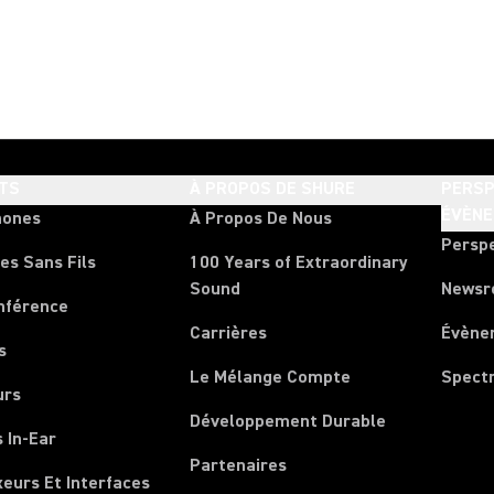
TS
À PROPOS DE SHURE
PERSP
ÉVÈN
hones
À Propos De Nous
Persp
es Sans Fils
100 Years of Extraordinary
Sound
News
nférence
Carrières
Évène
s
Le Mélange Compte
Spect
urs
Développement Durable
 In-Ear
Partenaires
xeurs Et Interfaces