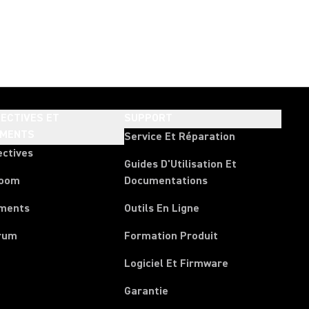
ECTIVES ET
SUPPORT
EMENTS
Service Et Réparation
ectives
Guides D'Utilisation Et
room
Documentations
ments
Outils En Ligne
rum
Formation Produit
Logiciel Et Firmware
Garantie