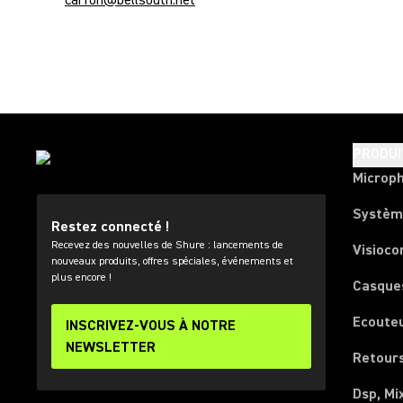
carfon@bellsouth.net
PRODUI
Microp
Systèm
Restez connecté !
Recevez des nouvelles de Shure : lancements de
Visioco
nouveaux produits, offres spéciales, événements et
plus encore !
Casque
Ecoute
INSCRIVEZ-VOUS À NOTRE
NEWSLETTER
Retours
Dsp, Mi