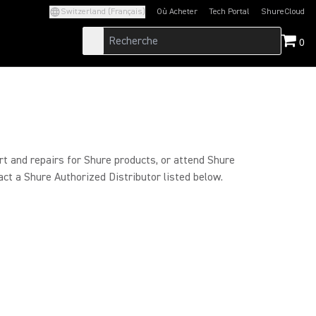
Switzerland (Français)
Où Acheter
Tech Portal
ShureCloud
(Opens in a new tab)
(Opens in a new t
0
rt and repairs for Shure products, or attend Shure
act a Shure Authorized Distributor listed below.