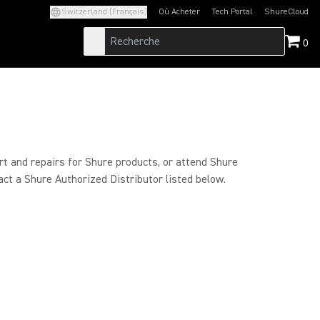
Switzerland (Français)
Où Acheter
Tech Portal
ShureCloud
(Opens in a new tab)
(Opens in a new t
0
rt and repairs for Shure products, or attend Shure
act a Shure Authorized Distributor listed below.