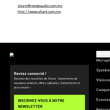
shure@repdeaudio.com.mx
http://www.shure.com.mx
PRODUI
Microp
Systèm
Restez connecté !
Recevez des nouvelles de Shure : lancements de
Visioco
nouveaux produits, offres spéciales, événements et
plus encore !
Casque
Ecoute
INSCRIVEZ-VOUS À NOTRE
NEWSLETTER
Retours