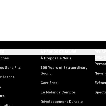
TS
À PROPOS DE SHURE
PERSP
ÉVÈN
hones
À Propos De Nous
Persp
es Sans Fils
100 Years of Extraordinary
Sound
News
nférence
Carrières
Évène
s
Le Mélange Compte
Spect
urs
Développement Durable
 In-Ear