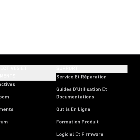
ECTIVES ET
SUPPORT
EMENTS
Service Et Réparation
ectives
Guides D'Utilisation Et
room
Documentations
ments
Outils En Ligne
rum
Formation Produit
Logiciel Et Firmware