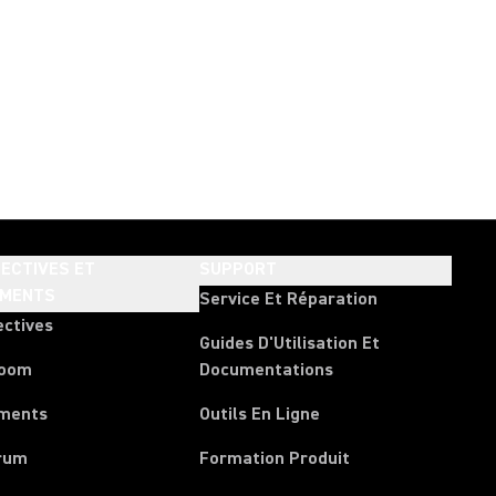
ECTIVES ET
SUPPORT
EMENTS
Service Et Réparation
ectives
Guides D'Utilisation Et
room
Documentations
ments
Outils En Ligne
rum
Formation Produit