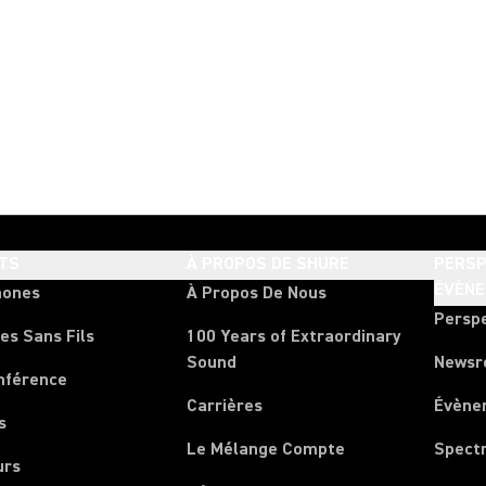
TS
À PROPOS DE SHURE
PERSP
ÉVÈN
hones
À Propos De Nous
Persp
es Sans Fils
100 Years of Extraordinary
Sound
News
nférence
Carrières
Évène
s
Le Mélange Compte
Spect
urs