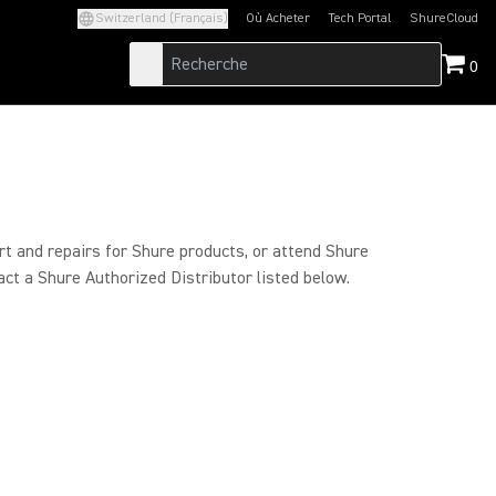
Switzerland (Français)
Où Acheter
Tech Portal
ShureCloud
(Opens in a new tab)
(Opens in a new t
0
rt and repairs for Shure products, or attend Shure
act a Shure Authorized Distributor listed below.