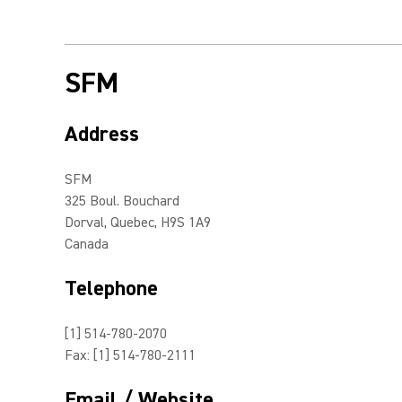
SFM
Address
SFM
325 Boul. Bouchard
Dorval, Quebec, H9S 1A9
Canada
Telephone
[1] 514-780-2070
Fax: [1] 514-780-2111
Email / Website