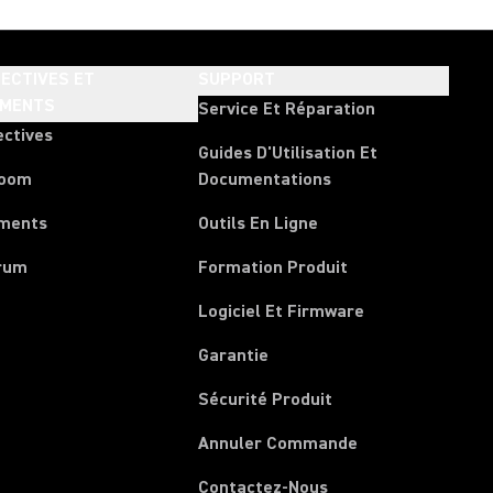
ECTIVES ET
SUPPORT
EMENTS
Service Et Réparation
ectives
Guides D'Utilisation Et
room
Documentations
ments
Outils En Ligne
rum
Formation Produit
Logiciel Et Firmware
Garantie
Sécurité Produit
(Opens in a new 
Annuler Commande
Contactez-Nous