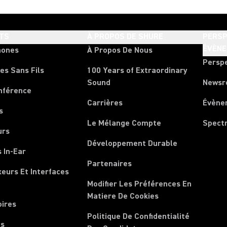
TS
À PROPOS DE SHURE
PERSP
ÉVÈN
hones
À Propos De Nous
Persp
es Sans Fils
100 Years of Extraordinary
Sound
News
nférence
Carrières
Évène
s
Le Mélange Compte
Spect
urs
Développement Durable
 In-Ear
Partenaires
xeurs Et Interfaces
Modifier Les Préférences En
Matiere De Cookies
oires
Politique De Confidentialité
ls