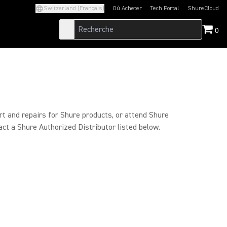
Switzerland (Français)
Où Acheter
Tech Portal
ShureCloud
(Opens in a new tab)
(Opens in a new t
0
rt and repairs for Shure products, or attend Shure
act a Shure Authorized Distributor listed below.