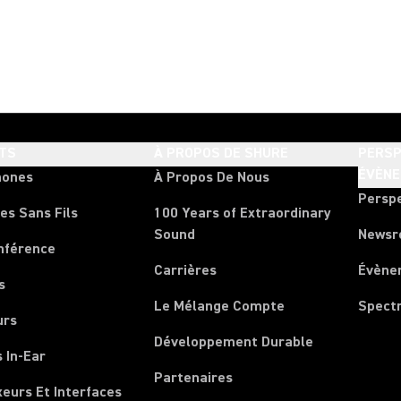
TS
À PROPOS DE SHURE
PERSP
ÉVÈN
hones
À Propos De Nous
Persp
es Sans Fils
100 Years of Extraordinary
Sound
News
nférence
Carrières
Évène
s
Le Mélange Compte
Spect
urs
Développement Durable
 In-Ear
Partenaires
xeurs Et Interfaces