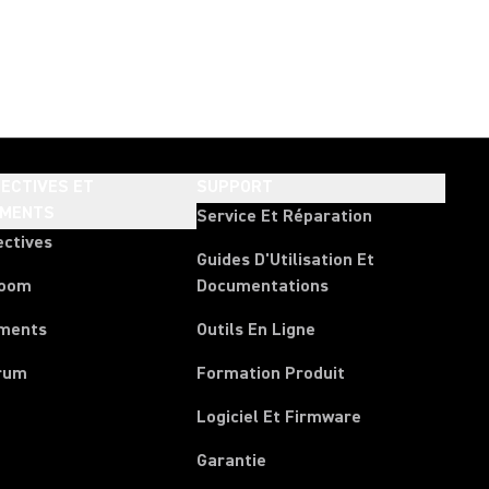
ECTIVES ET
SUPPORT
EMENTS
Service Et Réparation
ectives
Guides D'Utilisation Et
room
Documentations
ments
Outils En Ligne
rum
Formation Produit
Logiciel Et Firmware
Garantie