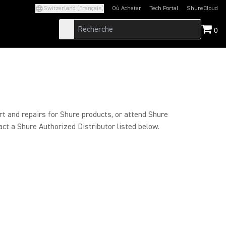
Switzerland (Français)
Où Acheter
Tech Portal
ShureCloud
(Opens in a new tab)
(Opens in a new t
0
rt and repairs for Shure products, or attend Shure
act a Shure Authorized Distributor listed below.