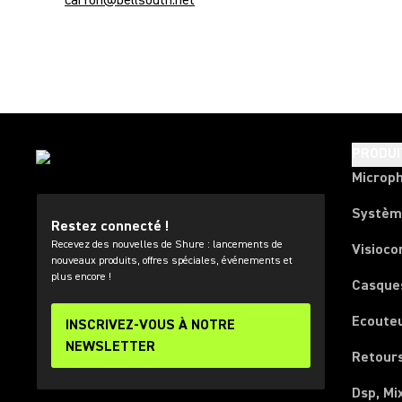
carfon@bellsouth.net
PRODUI
Microp
Systèm
Restez connecté !
Recevez des nouvelles de Shure : lancements de
Visioco
nouveaux produits, offres spéciales, événements et
plus encore !
Casque
Ecoute
INSCRIVEZ-VOUS À NOTRE
NEWSLETTER
Retours
Dsp, Mi