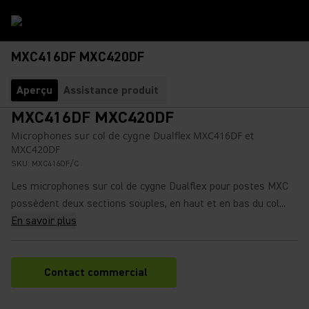
MXC416DF MXC420DF
Aperçu
Assistance produit
MXC416DF MXC420DF
Microphones sur col de cygne Dualflex MXC416DF et
MXC420DF
SKU:
MXC416DF/C
Les microphones sur col de cygne Dualflex pour postes MXC
possèdent deux sections souples, en haut et en bas du col...
En savoir plus
Contact commercial