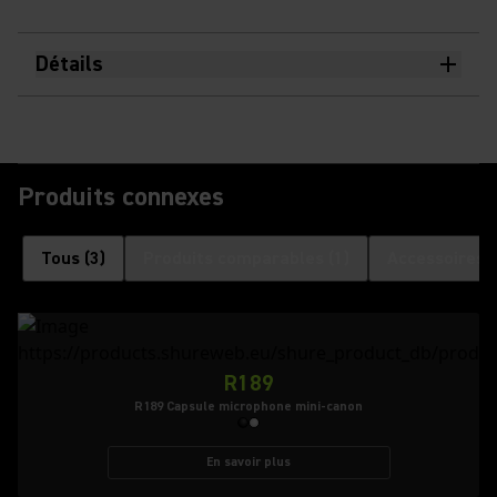
Détails
Produits connexes
Tous
(
3
)
Produits comparables
(
1
)
Accessoires 
R189
R189 Capsule microphone mini-canon
En savoir plus