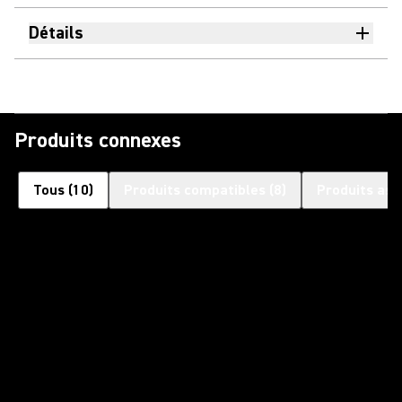
Détails
Produits connexes
Tous
(
10
)
Produits compatibles
(
8
)
Produits ass