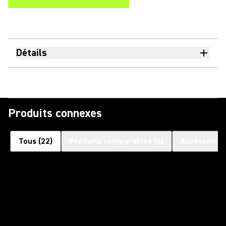
Détails
Produits connexes
Tous
(
22
)
Produits comparables
(
6
)
Accessoires