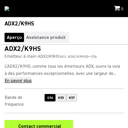
0
ADX2/K9HS
Aperçu
Assistance produit
ADX2/K9HS
Emetteur à main ADX2/K9HS
SKU:
ADX2/K9HSB=-G56
L’ADX2/K9HS, comme tous les émetteurs ADX, ouvre la voie
à des performances exceptionnelles, avec une largeur de...
En savoir plus
Bande de
G56
K55
K57
fréquence
:
Contact commercial