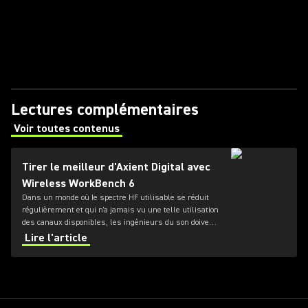
Lectures complémentaires
Voir toutes contenus
(Opens in a new tab)
Tirer le meilleur d'Axient Digital avec
Wireless WorkBench 6
Dans un monde où Ie spectre HF utilisable se réduit
régulièrement et qui n'a jamais vu une telle utilisation
des canaux disponibles, les ingénieurs du son doivent
passer de plus en plus de temps à gérer les
Lire l'article
environnements radio fréquence (RF) dans lesquels
ils évoluent.