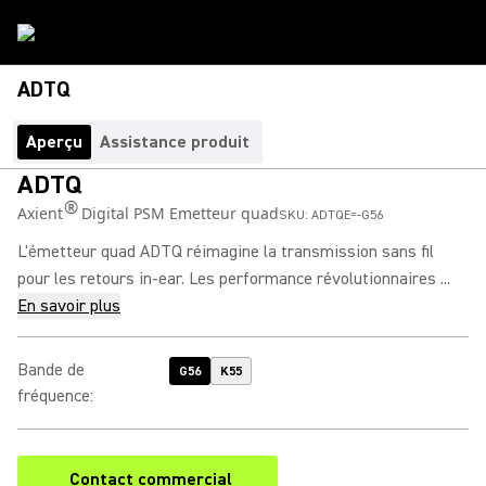
ADTQ
Aperçu
Assistance produit
ADTQ
®
Axient
Digital PSM Emetteur quad
SKU:
ADTQE=-G56
L'émetteur quad ADTQ réimagine la transmission sans fil
pour les retours in-ear. Les performance révolutionnaires ...
En savoir plus
Bande de
G56
K55
fréquence
:
Contact commercial