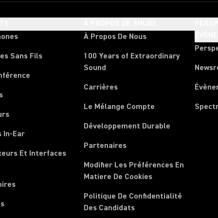
TS
À PROPOS DE SHURE
PERSP
ÉVÈN
hones
À Propos De Nous
Persp
es Sans Fils
100 Years of Extraordinary
Sound
News
nférence
Carrières
Évène
s
Le Mélange Compte
Spect
urs
Développement Durable
 In-Ear
Partenaires
xeurs Et Interfaces
Modifier Les Préférences En
Matiere De Cookies
oires
Politique De Confidentialité
ls
Des Candidats