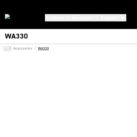
Produits
Découvrir
Support
WA330
...
/
Accessories
/
WA330