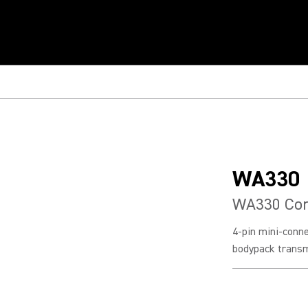
WA330
WA330 Con
4-pin mini-conn
bodypack transm