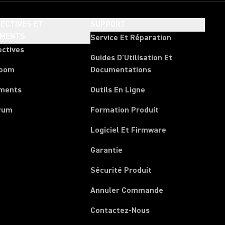
ECTIVES ET
SUPPORT
EMENTS
Service Et Réparation
ectives
Guides D'Utilisation Et
room
Documentations
ments
Outils En Ligne
rum
Formation Produit
Logiciel Et Firmware
Garantie
Sécurité Produit
(Opens in a new 
Annuler Commande
Contactez-Nous