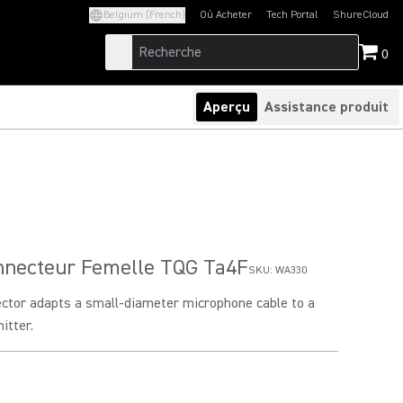
Belgium (French)
Où Acheter
Tech Portal
ShureCloud
(Opens in a new tab)
(Opens in a new t
0
Aperçu
Assistance produit
necteur Femelle TQG Ta4F
SKU:
WA330
ector adapts a small-diameter microphone cable to a
itter.