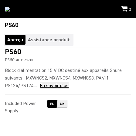
0
PS60
Aperçu
Assistance produit
PS60
PS60
SKU:
PS60E
Block d'alimentation 15 V DC destiné aux appareils Shure
suivants : MXWNCS2, MXWNCS4, MXWNCS8, PA411,
PS124/PS124L...
En savoir plus
Included Power
EU
UK
Supply
: