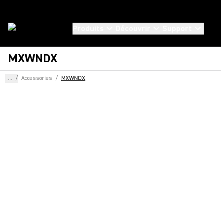
Produits
Découvrir
Support
MXWNDX
...
/
Accessories
/
MXWNDX