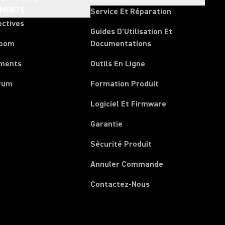
EMENTS
Service Et Réparation
ectives
Guides D'Utilisation Et
room
Documentations
ments
Outils En Ligne
rum
Formation Produit
Logiciel Et Firmware
Garantie
Sécurité Produit
(Opens in a new 
Annuler Commande
Contactez-Nous