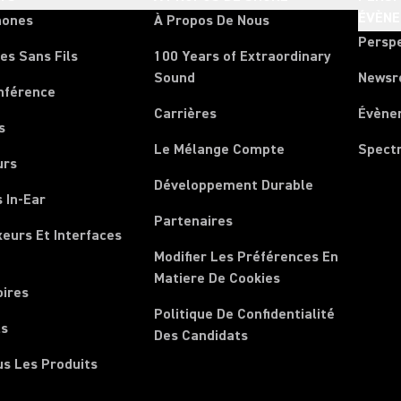
ÉVÈN
hones
À Propos De Nous
Persp
es Sans Fils
100 Years of Extraordinary
Sound
News
nférence
Carrières
Évène
s
Le Mélange Compte
Spect
urs
Développement Durable
 In-Ear
Partenaires
xeurs Et Interfaces
Modifier Les Préférences En
Matiere De Cookies
oires
Politique De Confidentialité
ls
Des Candidats
us Les Produits