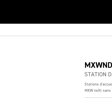
MXWND
STATION 
Stations d'accue
MXW neXt sans av