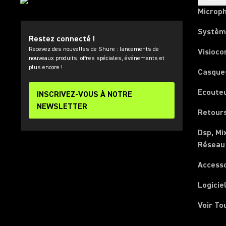
Microp
Systèm
Restez connecté !
Recevez des nouvelles de Shure : lancements de
Visioco
nouveaux produits, offres spéciales, événements et
plus encore !
Casque
Ecoute
INSCRIVEZ-VOUS À NOTRE
NEWSLETTER
Retours
Dsp, Mi
Réseau
Access
Logicie
Voir To
(Opens in a new tab)
(Opens in a new tab)
(Opens in a new tab)
(Opens in a new tab)
(Opens in a new tab)
(Opens in a new tab)
(Opens in a new tab)