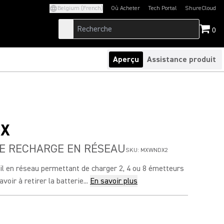
Belgium (French)
Où Acheter
Tech Portal
ShureCloud
(Opens in a new tab)
(Opens in a new t
0
Aperçu
Assistance produit
X
DE RECHARGE EN RÉSEAU
SKU:
MXWNDX2
il en réseau permettant de charger 2, 4 ou 8 émetteurs
oir à retirer la batterie...
En savoir plus