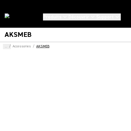
Produits
Découvrir
Support
AKSMEB
...
/
Accessories
/
AKSMEB