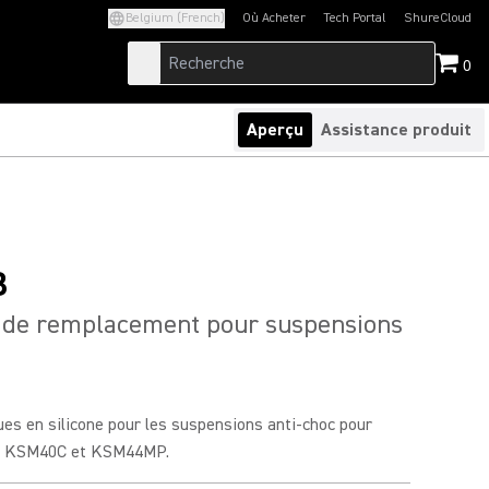
Belgium (French)
Où Acheter
Tech Portal
ShureCloud
(Opens in a new tab)
(Opens in a new t
0
Aperçu
Assistance produit
B
s de remplacement pour suspensions
ues en silicone pour les suspensions anti-choc pour
, KSM40C et KSM44MP.