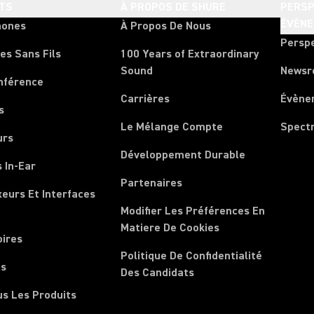
TS
À PROPOS DE SHURE
PERSP
ÉVÈN
hones
À Propos De Nous
Persp
es Sans Fils
100 Years of Extraordinary
Sound
News
nférence
Carrières
Évène
s
Le Mélange Compte
Spect
urs
Développement Durable
 In-Ear
Partenaires
xeurs Et Interfaces
Modifier Les Préférences En
Matiere De Cookies
oires
Politique De Confidentialité
ls
Des Candidats
us Les Produits