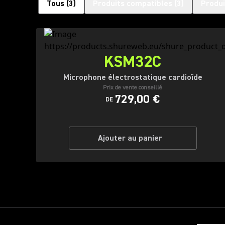
Tous
(
3
)
Produits compatibles
(
3
)
Produi
KSM32C
Microphone électrostatique cardioïde
Prix de vente conseillé
729,00 €
DE
Ajouter au panier