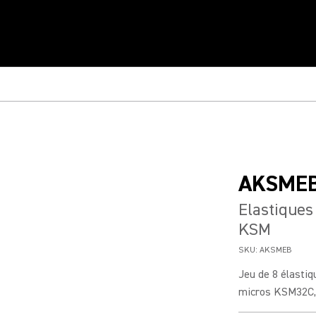
AKSME
Elastique
KSM
SKU:
AKSMEB
Jeu de 8 élastiq
micros KSM32C