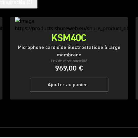
ts associés
(
3
)
KSM40C
Microphone cardioïde électrostatique à large
membrane
Prix de vente conseillé
969,00 €
Ajouter au panier