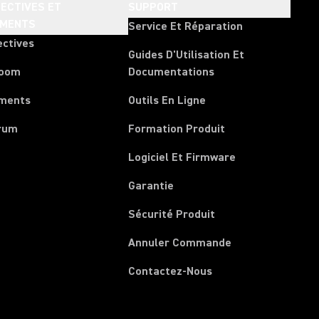
ECTIVES ET
SUPPORT
EMENTS
Service Et Réparation
ectives
Guides D'Utilisation Et
room
Documentations
ments
Outils En Ligne
rum
Formation Produit
Logiciel Et Firmware
Garantie
Sécurité Produit
(Opens in a new 
Annuler Commande
Contactez-Nous