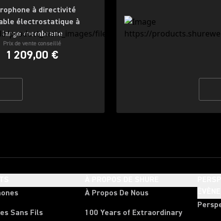
rophone à directivité
able électrostatique à
large membrane
Prix de vente conseillé
1 209,00 €
TS
À PROPOS DE SHURE
PERSP
ÉVÈN
hones
À Propos De Nous
Persp
es Sans Fils
100 Years of Extraordinary