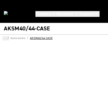
Produits
Découvrir
Support
AKSM40/44-CASE
...
/
Accessories
/
AKSM40/44-CASE