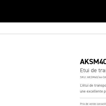
AKSM40
Etui de t
SKU:
AKSM40/44-C
L'étui de transp
une excellente pr
Prix de vente conseil