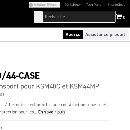
Belgium (French)
Où Acheter
Tech Portal
ShureCloud
(Opens in a new tab)
(Opens in a new t
0
Aperçu
Assistance produit
/44-CASE
ransport pour KSM40C et KSM44MP
ASE
ort à fermeture éclair offre une construction robuste et
otection pour les...
En savoir plus
lé