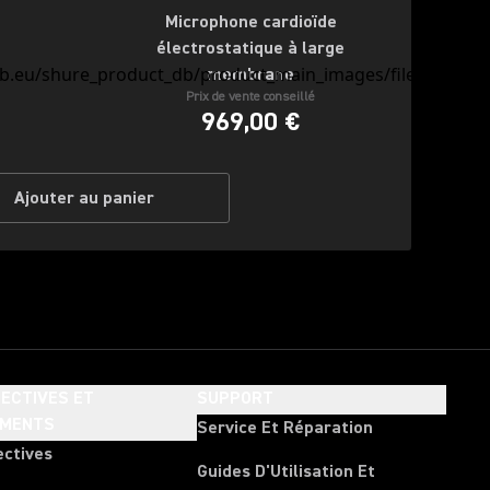
Microphone cardioïde
électrostatique à large
membrane
Prix de vente conseillé
969,00 €
Ajouter au panier
ECTIVES ET
SUPPORT
EMENTS
Service Et Réparation
ectives
Guides D'Utilisation Et