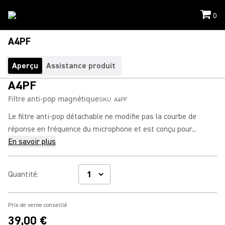
0
A4PF
Aperçu
Assistance produit
A4PF
Filtre anti-pop magnétique
SKU:
A4PF
Le filtre anti-pop détachable ne modifie pas la courbe de
réponse en fréquence du microphone et est conçu pour...
En savoir plus
Quantité
:
Prix de vente conseillé
39,00 €