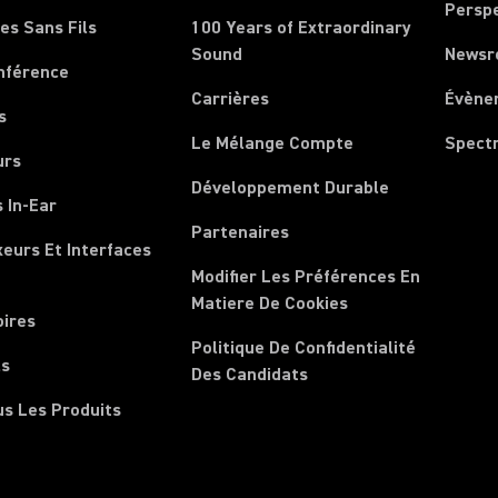
Persp
es Sans Fils
100 Years of Extraordinary
Sound
News
nférence
Carrières
Évène
s
Le Mélange Compte
Spect
urs
Développement Durable
 In-Ear
Partenaires
xeurs Et Interfaces
Modifier Les Préférences En
Matiere De Cookies
oires
Politique De Confidentialité
ls
Des Candidats
us Les Produits