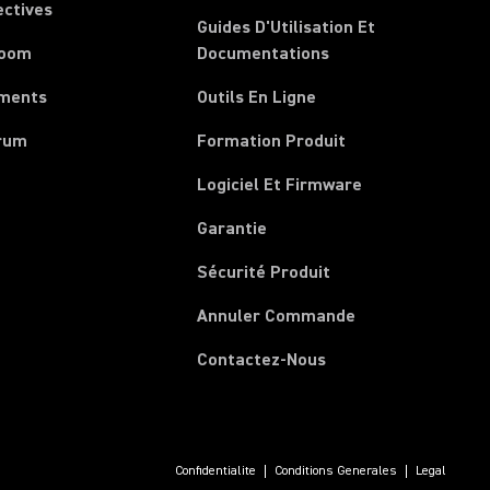
ectives
Guides D'Utilisation Et
room
Documentations
ments
Outils En Ligne
rum
Formation Produit
Logiciel Et Firmware
Garantie
Sécurité Produit
(Opens in a new 
Annuler Commande
Contactez-Nous
Confidentialite
Conditions Generales
Legal