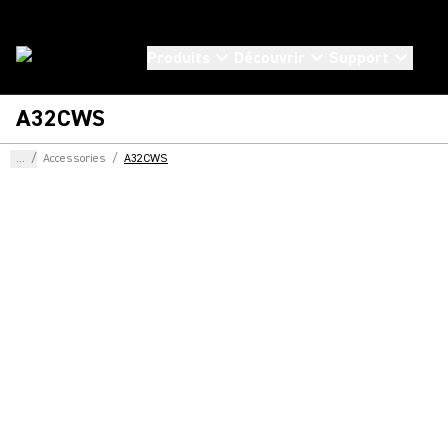
Produits
Découvrir
Support
A32CWS
...
/
Accessories
/
A32CWS