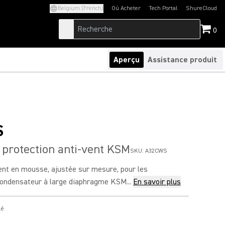
Belgium (French)
Où Acheter
Tech Portal
ShureCloud
(Opens in a new tab)
(Opens in a new t
0
Aperçu
Assistance produit
S
protection anti-vent KSM
SKU:
A32CWS
ent en mousse, ajustée sur mesure, pour les
ondensateur à large diaphragme KSM...
En savoir plus
lé