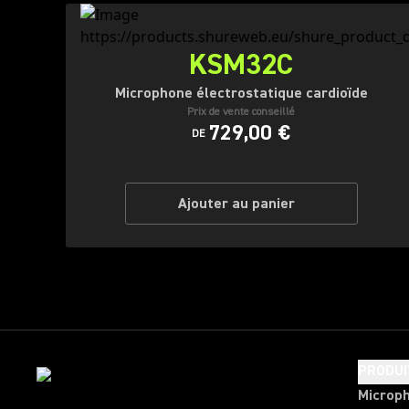
KSM32C
Microphone électrostatique cardioïde
Prix de vente conseillé
729,00 €
DE
Ajouter au panier
PRODUI
Microp