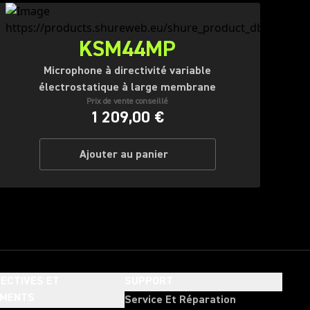
KSM44MP
Microphone à directivité variable
électrostatique à large membrane
Prix de vente conseillé
1 209,00 €
Ajouter au panier
ECTIVES ET
SUPPORT
EMENTS
Service Et Réparation