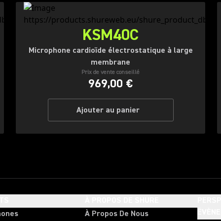
KSM40C
Microphone cardioïde électrostatique à large
membrane
Prix de vente conseillé
969,00 €
Ajouter au panier
TS
À PROPOS DE SHURE
PERSP
ÉVÈN
hones
À Propos De Nous