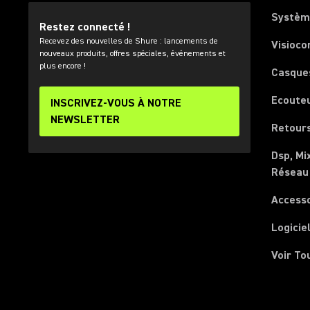
Systèm
Restez connecté !
Recevez des nouvelles de Shure : lancements de
Visioco
nouveaux produits, offres spéciales, événements et
plus encore !
Casque
Ecoute
INSCRIVEZ-VOUS À NOTRE
NEWSLETTER
Retours
Dsp, Mi
Réseau
Access
Logicie
Voir To
(Opens in a new tab)
(Opens in a new tab)
(Opens in a new tab)
(Opens in a new tab)
(Opens in a new tab)
(Opens in a new tab)
(Opens in a new tab)