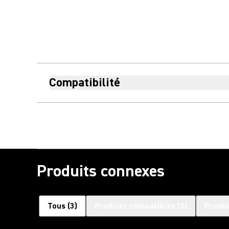
Compatibilité
Produits connexes
Tous
(
3
)
Produits compatibles
(
3
)
Produi