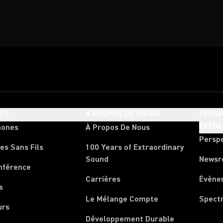
TS
À PROPOS DE SHURE
PERSP
ÉVÈN
hones
À Propos De Nous
Persp
es Sans Fils
100 Years of Extraordinary
Sound
News
nférence
Carrières
Évène
s
Le Mélange Compte
Spect
urs
Développement Durable