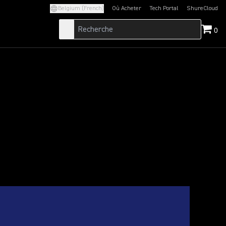
Belgium (French)
Où Acheter
Tech Portal
ShureCloud
(Opens in a new tab)
(Opens in a new t
0