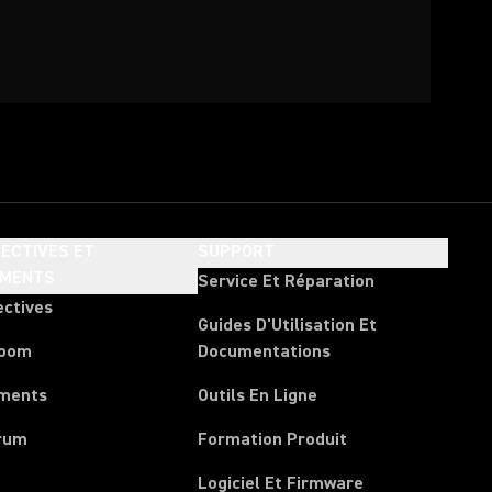
ECTIVES ET
SUPPORT
EMENTS
Service Et Réparation
ectives
Guides D'Utilisation Et
room
Documentations
ments
Outils En Ligne
rum
Formation Produit
Logiciel Et Firmware