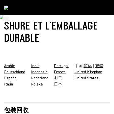
...
/
Shure Packaging Codes
/
Zh_Hant
SHURE ET L’EMBALLAGE
DURABLE
Arabic
India
Portugal
中国
简体
|
繁體
Deutschland
Indonesia
France
United Kingdom
España
Nederland
한국
United States
Italia
Polska
日本
包裝回收