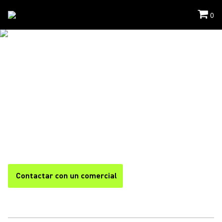
0
Soluciones
/
Intellimix
SOLUCIONES DE
COLABORACIÓN
INTELLIMIX™
Sencillos. Seguros. Escalables. La gama completa e integral
de sistemas de videoconferencia de Shure permite mejorar el
rendimiento, agilizar la operativa y estandarizar todo el
proceso de colaboración.
Contactar con un comercial