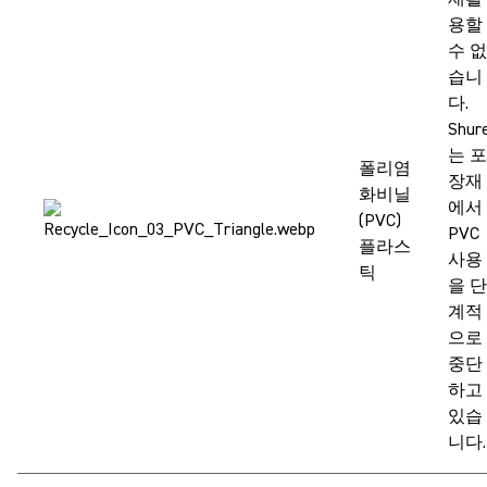
용할
수 없
습니
다.
Shur
는 포
폴리염
장재
화비닐
에서
(PVC)
PVC
플라스
사용
틱
을 단
계적
으로
중단
하고
있습
니다.