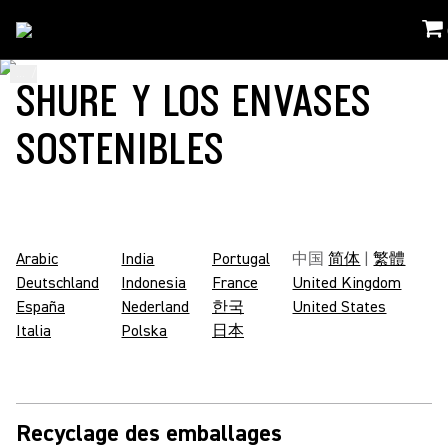
...
/
Codigos Empaquetado Shure
/
Ko_KR
SHURE Y LOS ENVASES
SOSTENIBLES
Arabic
India
Portugal
中国
简体
|
繁體
Deutschland
Indonesia
France
United Kingdom
España
Nederland
한국
United States
Italia
Polska
日本
Recyclage des emballages