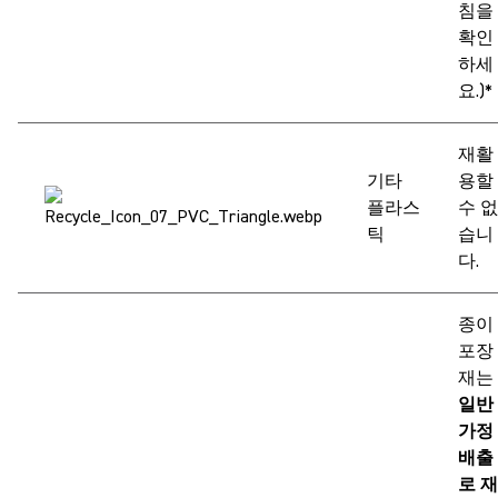
침을
확인
하세
요.)*
재활
기타
용할
플라스
수 없
틱
습니
다.
종이
포장
재는
일반
가정
배출
로 재