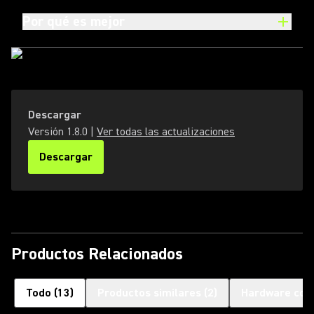
Por qué es mejor
Descargar
Versión
1.8.0
|
Ver todas las actualizaciones
Descargar
(Opens in a new tab)
Productos Relacionados
Todo
(
13
)
Productos similares
(
2
)
Hardware com