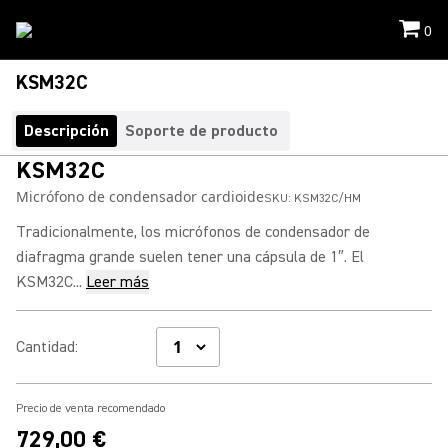
0
KSM32C
Descripción
Soporte de producto
KSM32C
Micrófono de condensador cardioide
SKU:
KSM32C/HM
Tradicionalmente, los micrófonos de condensador de
diafragma grande suelen tener una cápsula de 1″. El
KSM32C...
Leer más
Cantidad
:
Precio de venta recomendado
729,00 €