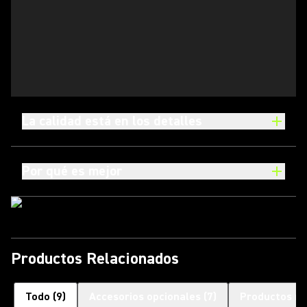
La calidad está en los detalles
Por qué es mejor
Productos Relacionados
Todo
(
9
)
Accesorios opcionales
(
7
)
Productos re