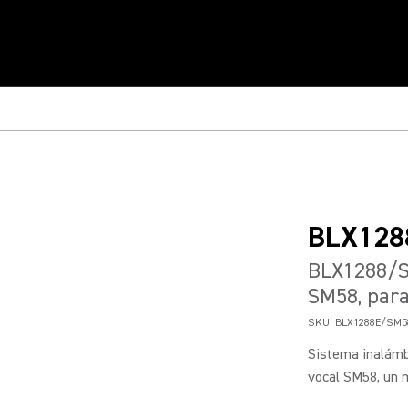
BLX128
BLX1288/S
SM58, para
SKU:
BLX1288E/SM5
Sistema inalám
vocal SM58, un m