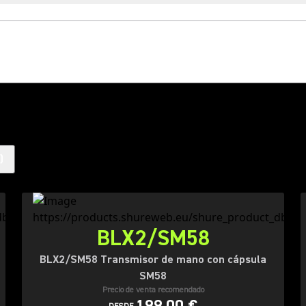
)
BLX2/SM58
BLX2/SM58 Transmisor de mano con cápsula
SM58
Precio de venta recomendado
199,00 €