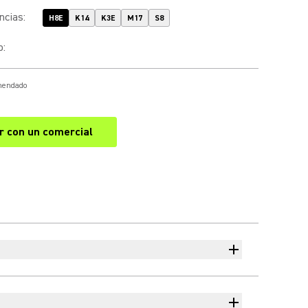
ncias
:
H8E
K14
K3E
M17
S8
o
:
omendado
r con un comercial