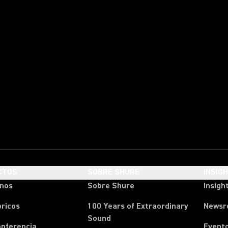
CTOS
SOBRE SHURE
INSIG
onos
Sobre Shure
Insigh
ricos
100 Years of Extraordinary
News
Sound
onferencia
Event