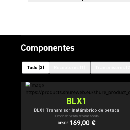
Componentes
Todo
(
3
)
Receptores
(
1
)
Transmisores
(
2
BLX1
BLX1 Transmisor inalámbrico de petaca
Precio de venta recomendado
169,00 €
DESDE