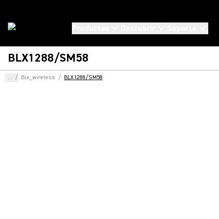
Productos
Descubrir
Soporte
BLX1288/SM58
...
/
Blx_wireless
/
BLX1288/SM58