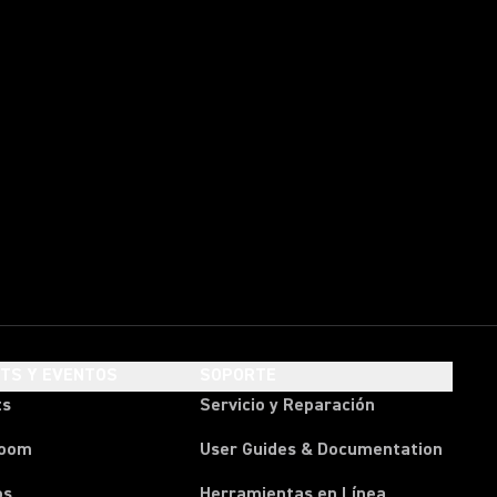
HTS Y EVENTOS
SOPORTE
ts
Servicio y Reparación
room
User Guides & Documentation
os
Herramientas en Línea