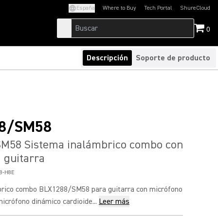
España
Where to Buy
Tech Portal
ShureCloud
(Opens in a new tab)
(Opens in a new t
0
Descripción
Soporte de producto
8/SM58
M58 Sistema inalámbrico combo con
 guitarra
8-H8E
brico combo BLX1288/SM58 para guitarra con micrófono
icrófono dinámico cardioide...
Leer más