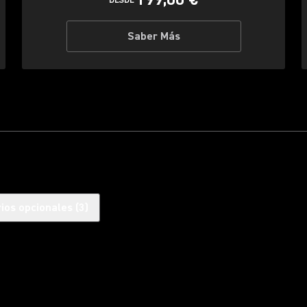
DESDE
Saber Más
ios opcionales
(
3
)