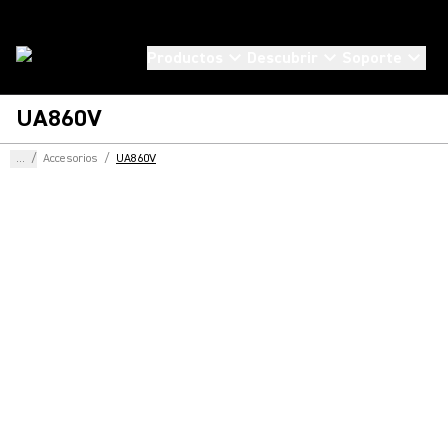
Productos
Descubrir
Soporte
UA860V
...
/
Accesorios
/
UA860V