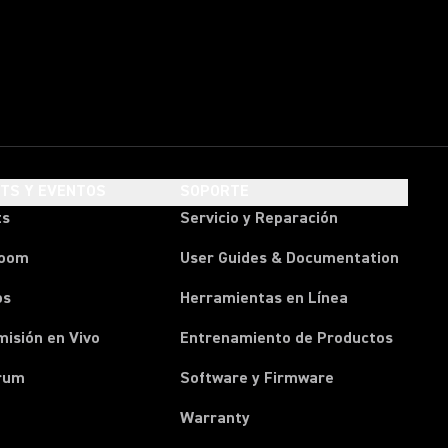
HTS Y EVENTOS
SOPORTE
ts
Servicio y Reparación
room
User Guides & Documentation
os
Herramientas en Línea
isión en Vivo
Entrenamiento de Productos
rum
Software y Firmware
Warranty