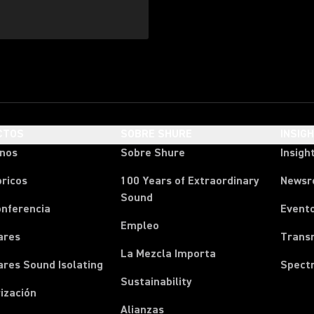
CTOS
SOBRE SHURE
INSIG
onos
Sobre Shure
Insigh
ricos
100 Years of Extraordinary
News
Sound
onferencia
Event
Empleo
ares
Transm
La Mezcla Importa
ares Sound Isolating
Spect
Sustainability
ización
Alianzas