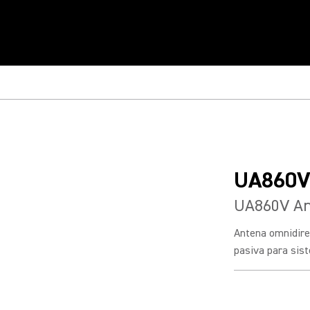
UA860
UA860V An
Antena omnidire
pasiva para sis