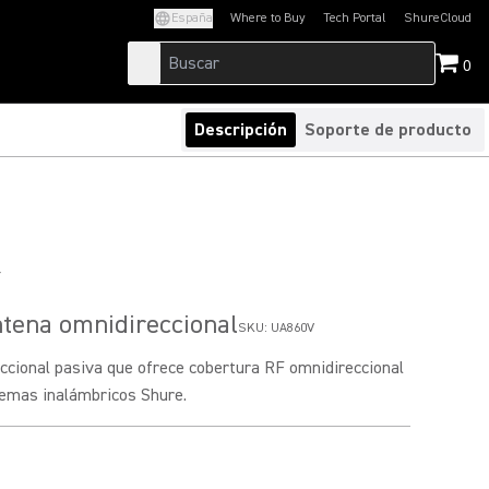
España
Where to Buy
Tech Portal
ShureCloud
(Opens in a new tab)
(Opens in a new t
0
Descripción
Soporte de producto
V
tena omnidireccional
SKU:
UA860V
ccional pasiva que ofrece cobertura RF omnidireccional
temas inalámbricos Shure.