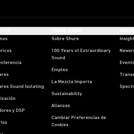
CTOS
SOBRE SHURE
INSIG
onos
Sobre Shure
Insigh
ricos
100 Years of Extraordinary
News
Sound
onferencia
Event
Empleo
ares
Transm
La Mezcla Importa
ares Sound Isolating
Spect
Sustainability
ización
Alianzas
dores y DSP
Cambiar Preferencias de
rios
Cookies