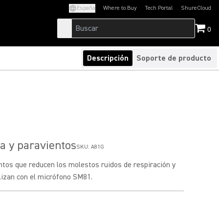
España
Where to Buy
Tech Portal
ShureCloud
(Opens in a new tab)
(Opens in a new t
0
Descripción
Soporte de producto
la y paravientos
SKU:
A81G
entos que reducen los molestos ruidos de respiración y
ilizan con el micrófono SM81.