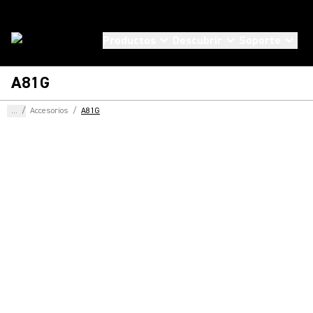
Productos
Descubrir
Soporte
A81G
...
/
Accesorios
/
A81G