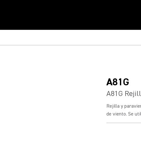
A81G
A81G Rejil
Rejilla y paravi
de viento. Se ut