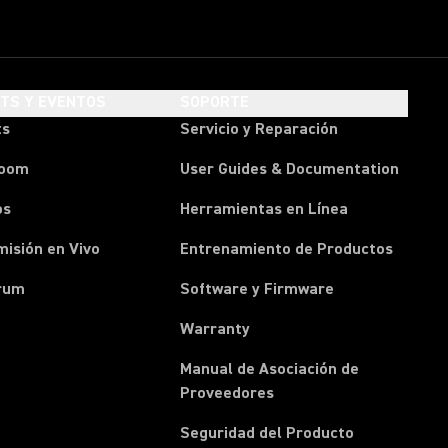
HTS Y EVENTOS
SOPORTE
ts
Servicio y Reparación
room
User Guides & Documentation
os
Herramientas en Línea
isión en Vivo
Entrenamiento de Productos
rum
Software y Firmware
Warranty
Manual de Asociación de
(Opens in a new tab)
Proveedores
Seguridad del Producto