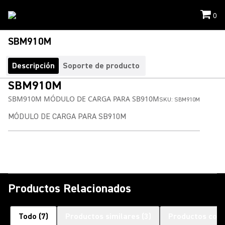
0
SBM910M
Descripción
Soporte de producto
SBM910M
SBM910M MÓDULO DE CARGA PARA SB910M
SKU:
SBM910M
MÓDULO DE CARGA PARA SB910M
Productos Relacionados
Todo
(
7
)
Productos similares
(
3
)
Productos com