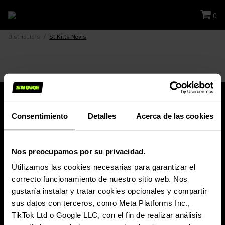
0
Distributors
/
St Kitts Nevis
Consentimiento
Detalles
Acerca de las cookies
Mantente al día
Nos preocupamos por su privacidad.
¡No te pierdas las últimas noticias, presentaciones de productos,
promociones, eventos y otros contenidos de interés de Shure!
Utilizamos las cookies necesarias para garantizar el
correcto funcionamiento de nuestro sitio web. Nos
SUSCRIBIRSE A LA NEWSLETTER
gustaría instalar y tratar cookies opcionales y compartir
sus datos con terceros, como Meta Platforms Inc.,
TikTok Ltd o Google LLC, con el fin de realizar análisis
PRODUCTOS