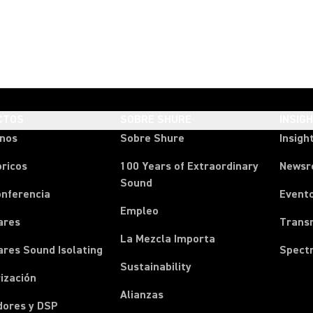
CTOS
SOBRE SHURE
INSIG
onos
Sobre Shure
Insigh
ricos
100 Years of Extraordinary
News
Sound
onferencia
Event
Empleo
ares
Transm
La Mezcla Importa
ares Sound Isolating
Spect
Sustainability
ización
Alianzas
dores y DSP