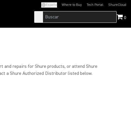
España
Where to Buy
Tech Portal
ShureCloud
(Opens in a new tab)
(Opens in a new t
0
rt and repairs for Shure products, or attend Shure
act a Shure Authorized Distributor listed below.