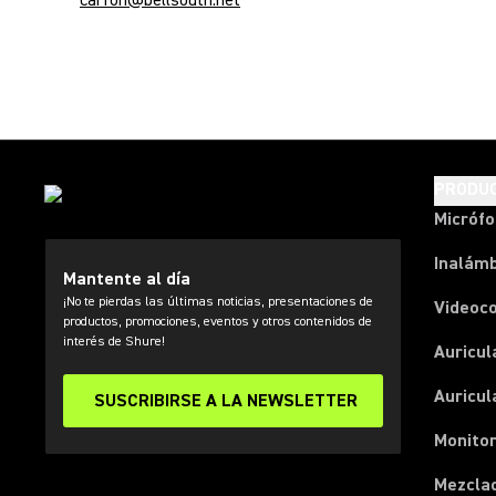
carfon@bellsouth.net
PRODU
Micróf
Inalámb
Mantente al día
¡No te pierdas las últimas noticias, presentaciones de
Videoc
productos, promociones, eventos y otros contenidos de
interés de Shure!
Auricul
Auricul
SUSCRIBIRSE A LA NEWSLETTER
Monitor
Mezcla