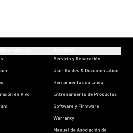
HTS Y EVENTOS
SOPORTE
ts
Servicio y Reparación
room
User Guides & Documentation
os
Herramientas en Línea
isión en Vivo
Entrenamiento de Productos
rum
Software y Firmware
Warranty
Manual de Asociación de