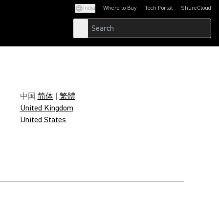
India
Where to Buy
Tech Portal
ShureCloud
(Opens in a new tab)
(Opens in a new t
中国
简体
|
繁體
United Kingdom
United States