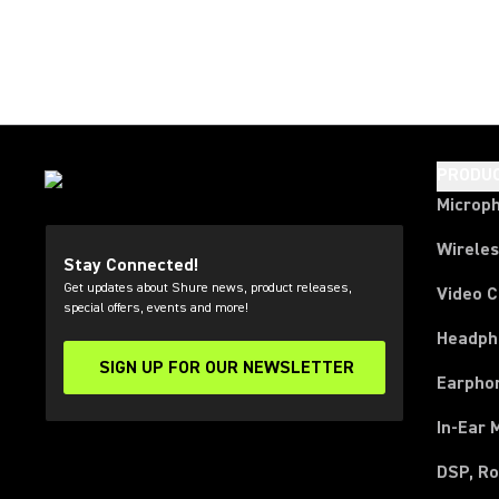
PRODU
Microp
Wirele
Stay Connected!
Get updates about Shure news, product releases,
Video 
special offers, events and more!
Headph
SIGN UP FOR OUR NEWSLETTER
(Opens in a new tab)
Earpho
In-Ear 
DSP, Ro