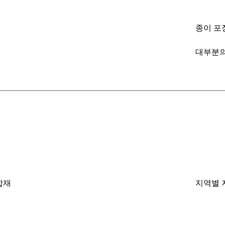
종이 포
대부분의
합재
지역별 