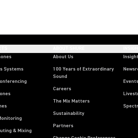
CTS
ABOUT SHURE
INSIG
hones
About Us
Insigh
ss Systems
100 Years of Extraordinary
News
Sound
Conferencing
Event
Careers
ones
Lives
The Mix Matters
nes
Spect
Sustainability
Monitoring
Partners
uting & Mixing