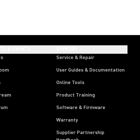
HTS & EVENTS
SUPPORT
ts
Service & Repair
room
User Guides & Documentation
s
Online Tools
tream
Product Training
rum
Software & Firmware
Warranty
Supplier Partnership
(Opens in a new tab)