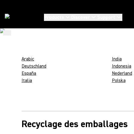
SHURE AND
Products
Discover
Support
SUSTAINABLE
...
/
Shure Packaging Codes
/
Ko_KR
PACKAGING
Arabic
India
Deutschland
Indonesia
España
Nederland
Italia
Polska
Recyclage des emballages