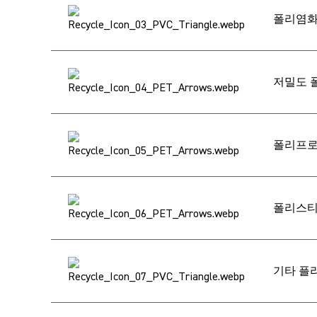
폴리염화
저밀도 폴
폴리프로
폴리스티
기타 플