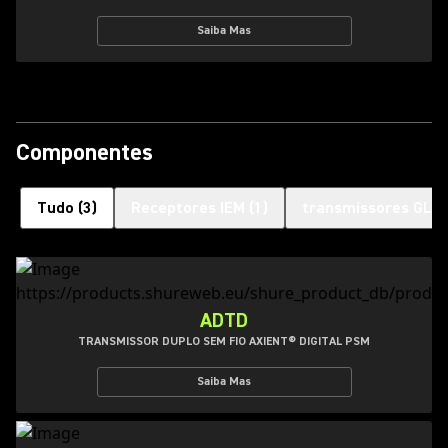
Saiba Mas
Componentes
Tudo
(
3
)
Receptores IEM
(
1
)
transmissores GLX
ADTD
TRANSMISSOR DUPLO SEM FIO AXIENT® DIGITAL PSM
Saiba Mas