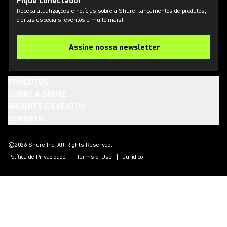
Fique conectado!
Receba atualizações e notícias sobre a Shure, lançamentos de produtos,
ofertas especiais, eventos e muito mais!
Assine nossa newsletter
PRODUTOS
SOBRE A SHURE
INSIGHTS E EVENTOS
SUPORTE
(Opens in a new tab)
(Opens in a new tab)
(Opens in a new tab)
(Opens in a new tab)
(Opens in a new tab)
(Opens in a new tab)
(Opens in a new tab)
©2026 Shure Inc. All Rights Reserved.
Política de Privacidade
Terms of Use
Jurídico