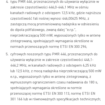
typu PMR 446, przeznaczonych do używania wyłącznie w
zakresie częstotliwości 446,0-446,1 MHz w ośmiu
kanałach radiowych z odstępem 12,5 kHz, gdzie najniższa
częstotliwość fali nośnej wynosi 446,00625 MHz, z
zastępczą mocą promieniowaną nadajnika w odniesieniu
do dipola półfalowego, zwaną dalej "e.r.p.",
nieprzekraczającą 500 mW, wyposażonych tylko w antenę
zintegrowaną, spełniających wymagania określone w
normach przenoszących normę ETSI EN 300 296;
cyfrowych noszonych typu PMR 446, przeznaczonych do
używania wyłącznie w zakresie częstotliwości 446,1-
446,2 MHz, w kanałach radiowych z odstępem 6,25 kHz
lub 12,5 kHz, z mocą nadajnika nieprzekraczającą 500 mW
e.r.p., wyposażonych tylko w antenę zintegrowaną, z
wymuszonym ograniczeniem czasu nadawania do 180 s,
spełniających wymagania określone w normie
przenoszącej normę ETSI EN 300 113, normę ETSI EN
301 166 lub w równoważnych specyfikacjach technicznych;