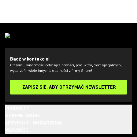
Bądź w kontakcie!
Otrzymuj wiadomości dotyczące nowości, produktów, ofert specjalnych,
wydarzeń i wiele innych aktualności z firmy Shure!
ZAPISZ SIĘ, ABY OTRZYMAĆ NEWSLETTER
PRODUKTY
O FIRMIE SHURE
ARTYKUŁY I WYDARZENIA
WSPARCIE