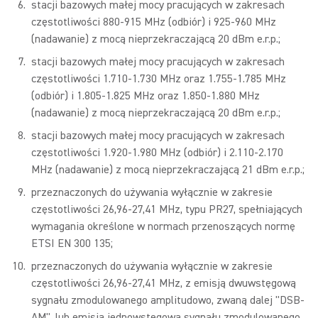
stacji bazowych małej mocy pracujących w zakresach
częstotliwości 880-915 MHz (odbiór) i 925-960 MHz
(nadawanie) z mocą nieprzekraczającą 20 dBm e.r.p.;
stacji bazowych małej mocy pracujących w zakresach
częstotliwości 1.710-1.730 MHz oraz 1.755-1.785 MHz
(odbiór) i 1.805-1.825 MHz oraz 1.850-1.880 MHz
(nadawanie) z mocą nieprzekraczającą 20 dBm e.r.p.;
stacji bazowych małej mocy pracujących w zakresach
częstotliwości 1.920-1.980 MHz (odbiór) i 2.110-2.170
MHz (nadawanie) z mocą nieprzekraczającą 21 dBm e.r.p.;
przeznaczonych do używania wyłącznie w zakresie
częstotliwości 26,96-27,41 MHz, typu PR27, spełniających
wymagania określone w normach przenoszących normę
ETSI EN 300 135;
przeznaczonych do używania wyłącznie w zakresie
częstotliwości 26,96-27,41 MHz, z emisją dwuwstęgową
sygnału zmodulowanego amplitudowo, zwaną dalej "DSB-
AM", lub emisją jednowstęgową sygnału zmodulowanego