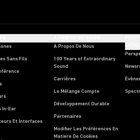
TS
À PROPOS DE SHURE
PERSP
ÉVÈN
hones
À Propos De Nous
Persp
es Sans Fils
100 Years of Extraordinary
Sound
News
nférence
Carrières
Évène
s
Le Mélange Compte
Spect
urs
Développement Durable
 In-Ear
Partenaires
xeurs Et Interfaces
Modifier Les Préférences En
Matiere De Cookies