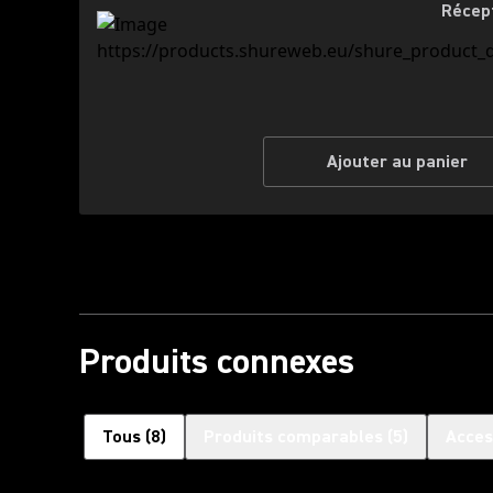
Récep
Ajouter au panier
Produits connexes
Tous
(
8
)
Produits comparables
(
5
)
Acces