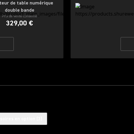
teur de table numérique
double bande
Prix de vente conseillé
329,00 €
soires en option
(
3
)