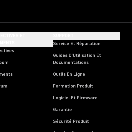
ECTIVES ET
SUPPORT
EMENTS
Service Et Réparation
ectives
Guides D'Utilisation Et
room
Documentations
ments
Outils En Ligne
rum
Formation Produit
Logiciel Et Firmware
Garantie
Sécurité Produit