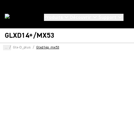
Produits
Découvrir
Support
GLXD14+/MX53
...
/
Glx-D_plus
/
Glxd14p_mx53