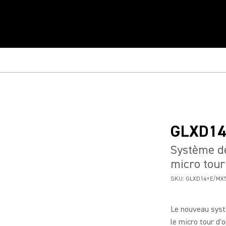
GLXD1
Système de
micro tour
SKU:
GLXD14+E/MX5
Le nouveau syst
le micro tour d'