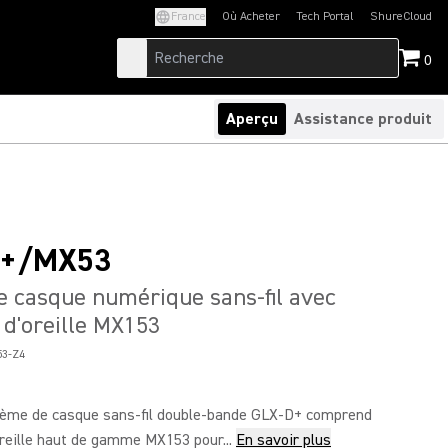
France
Où Acheter
Tech Portal
ShureCloud
(Opens in a new tab)
(Opens in a new t
0
Aperçu
Assistance produit
4+/MX53
 casque numérique sans-fil avec
 d'oreille MX153
3-Z4
ème de casque sans-fil double-bande GLX-D+ comprend
oreille haut de gamme MX153 pour...
En savoir plus