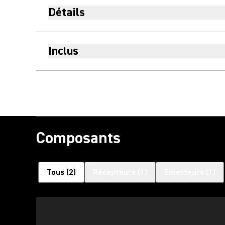
Détails
Inclus
Composants
Tous
(
2
)
Récepteurs
(
1
)
Emetteurs
(
1
)