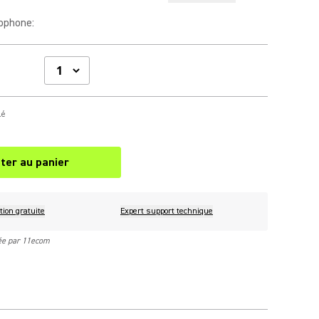
rophone
:
lé
ter au panier
tion gratuite
Expert support technique
rée par 11ecom