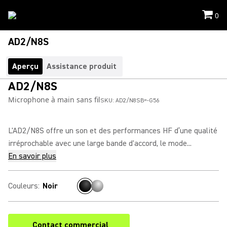
0
AD2/N8S
Aperçu
Assistance produit
AD2/N8S
Microphone à main sans fil
SKU:
AD2/N8SB=-G56
L'AD2/N8S offre un son et des performances HF d’une qualité
irréprochable avec une large bande d'accord, le mode...
En savoir plus
Couleurs
:
Noir
Contact commercial