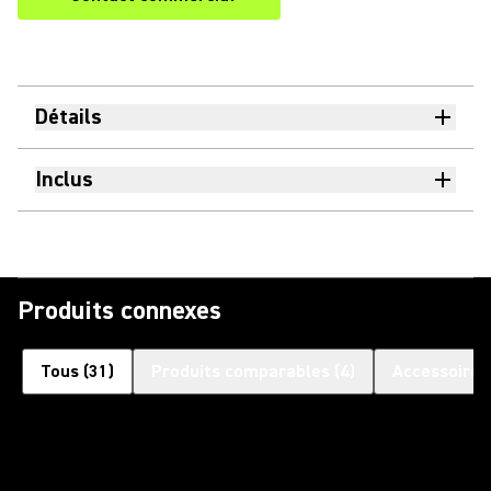
Détails
Inclus
Produits connexes
Tous
(
31
)
Produits comparables
(
4
)
Accessoires