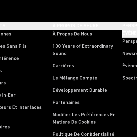
TS
À PROPOS DE SHURE
PERSP
ÉVÈN
hones
À Propos De Nous
Persp
es Sans Fils
100 Years of Extraordinary
Sound
News
nférence
Carrières
Évène
s
Le Mélange Compte
Spect
urs
Développement Durable
 In-Ear
Partenaires
xeurs Et Interfaces
Modifier Les Préférences En
Matiere De Cookies
oires
Politique De Confidentialité