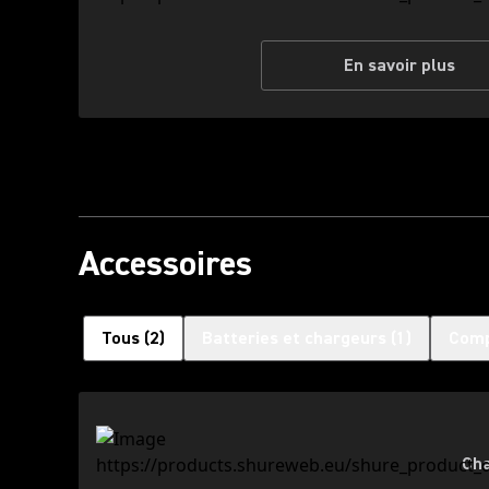
En savoir plus
Accessoires
Tous
(
2
)
Batteries et chargeurs
(
1
)
Comp
Cha