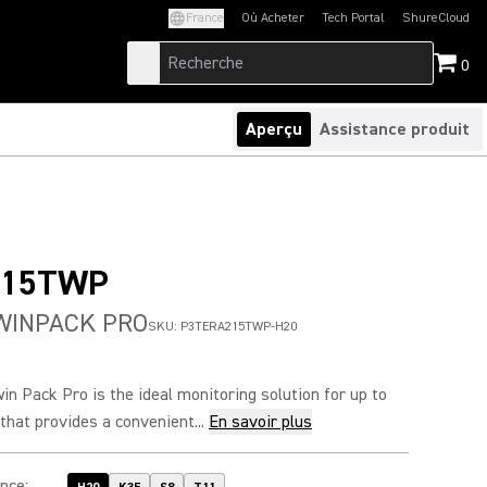
France
Où Acheter
Tech Portal
ShureCloud
(Opens in a new tab)
(Opens in a new t
0
Aperçu
Assistance produit
215TWP
WINPACK PRO
SKU:
P3TERA215TWP-H20
 Pack Pro is the ideal monitoring solution for up to
hat provides a convenient...
En savoir plus
ence
: