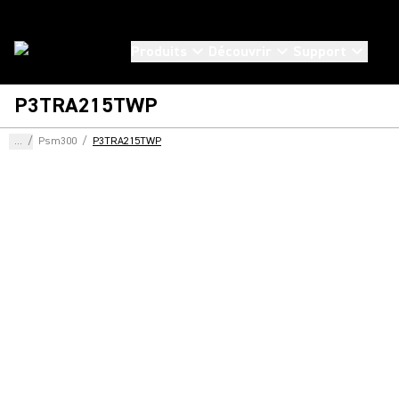
Produits
Découvrir
Support
P3TRA215TWP
...
/
Psm300
/
P3TRA215TWP