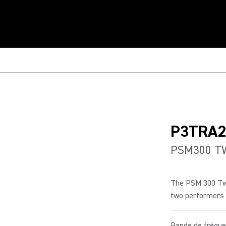
P3TRA
PSM300 T
The PSM 300 Twin
two performers t
Bande de fréqu