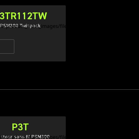
3TR112TW
PSM300 Twinpack
P3T
tteur sans fil PSM300