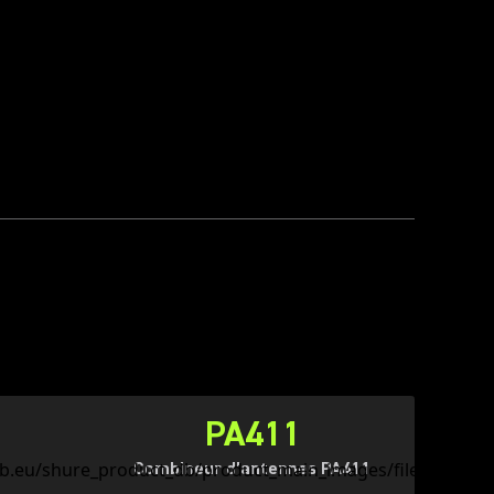
PA411
Combineur d’antennes PA411