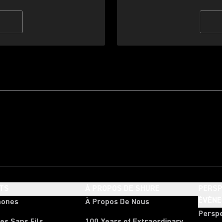
TS
À PROPOS DE SHURE
PERSP
ÉVÈN
hones
À Propos De Nous
Persp
es Sans Fils
100 Years of Extraordinary