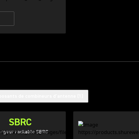
osants de combineurs d'antenne
(
1
)
SBRC
rgeur rackable SBRC