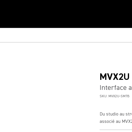
MVX2U 
Interface 
SKU:
MVX2U-SM7B
Du studio au str
associé au MVX2U