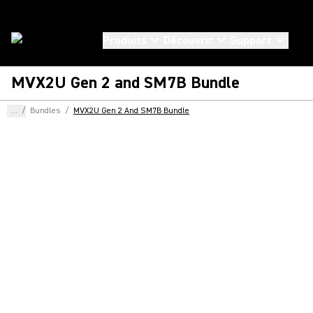
Produits
Découvrir
Support
MVX2U Gen 2 and SM7B Bundle
...
/
Bundles
/
MVX2U Gen 2 And SM7B Bundle