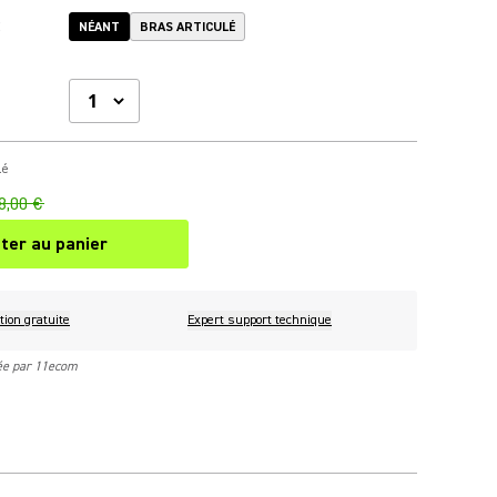
:
NÉANT
BRAS ARTICULÉ
lé
8,00 €
ter au panier
tion gratuite
Expert support technique
rée par 11ecom