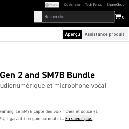
France
Où Acheter
Tech Portal
ShureCloud
(Opens in a new tab)
(Opens in a new t
0
Aperçu
Assistance produit
Gen 2 and SM7B Bundle
audionumérique et microphone vocal
eaming. Le SM7B capte des voix riches et douce et,
, il garantit un gain optimal et...
En savoir plus