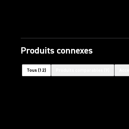
Lire la vidéo
Produits connexes
Tous
(
12
)
Produits comparables
(
9
)
Acce