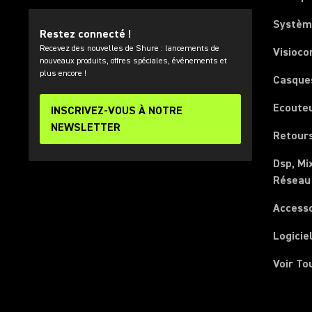
Systèm
Restez connecté !
Recevez des nouvelles de Shure : lancements de
Visioco
nouveaux produits, offres spéciales, événements et
plus encore !
Casque
Ecoute
INSCRIVEZ-VOUS À NOTRE
NEWSLETTER
Retours
Dsp, Mi
Réseau
Access
Logicie
Voir To
(Opens in a new tab)
(Opens in a new tab)
(Opens in a new tab)
(Opens in a new tab)
(Opens in a new tab)
(Opens in a new tab)
(Opens in a new tab)