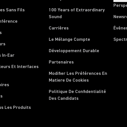
Persp
es Sans Fils
100 Years of Extraordinary
Sound
News
nférence
Carrières
Évène
s
Le Mélange Compte
Spect
urs
Développement Durable
 In-Ear
Partenaires
xeurs Et Interfaces
Modifier Les Préférences En
Matiere De Cookies
oires
Politique De Confidentialité
ls
Des Candidats
us Les Produits