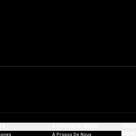
TS
À PROPOS DE SHURE
PERSP
ÉVÈN
hones
À Propos De Nous