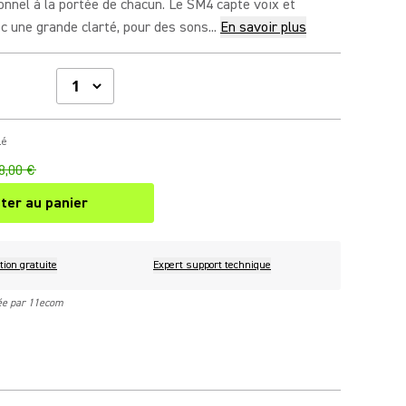
nnel à la portée de chacun. Le SM4 capte voix et
 une grande clarté, pour des sons...
En savoir plus
lé
8,00 €
ter au panier
tion gratuite
Expert support technique
rée par 11ecom