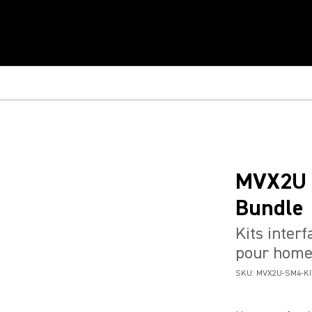
MVX2U G
Bundle
Kits inter
pour home
SKU:
MVX2U-SM4-KI