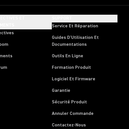
ECTIVES ET
SUPPORT
EMENTS
Service Et Réparation
ectives
Guides D'Utilisation Et
room
Documentations
ments
Outils En Ligne
rum
Formation Produit
Logiciel Et Firmware
Garantie
Sécurité Produit
(Opens in a new 
Annuler Commande
Contactez-Nous