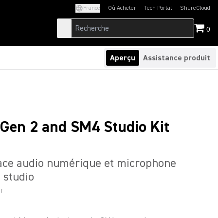
France
Où Acheter
Tech Portal
ShureCloud
(Opens in a new tab)
(Opens in a new t
0
Aperçu
Assistance produit
en 2 and SM4 Studio Kit
face audio numérique et microphone
 studio
T