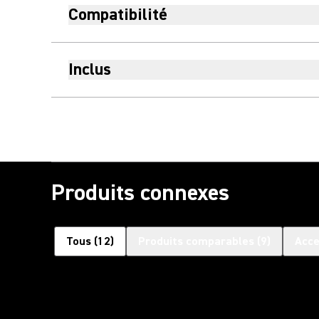
Compatibilité
Inclus
Produits connexes
Tous
(
12
)
Produits comparables
(
9
)
Acce