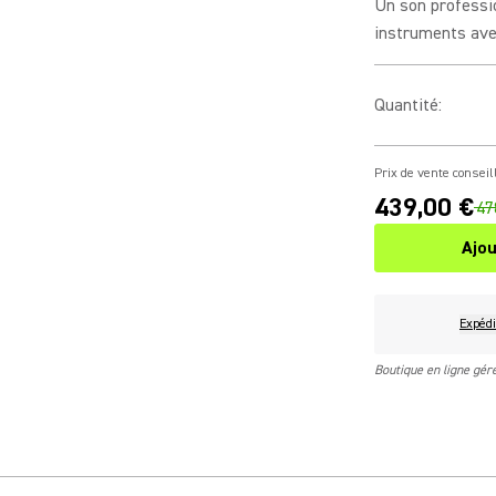
Un son professio
instruments avec
Quantité
:
Prix de vente conseil
439,00 €
47
Ajou
Expédi
Boutique en ligne gé