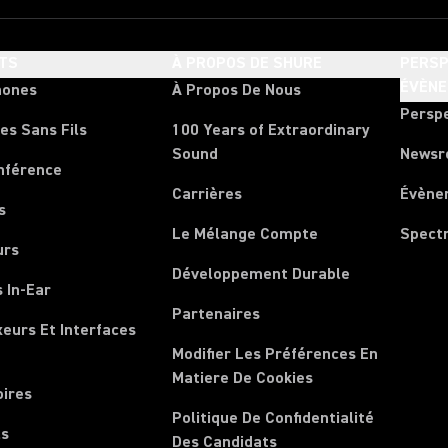
TS
À PROPOS DE SHURE
PERSP
ÉVÈN
hones
À Propos De Nous
Persp
es Sans Fils
100 Years of Extraordinary
Sound
News
nférence
Carrières
Évène
s
Le Mélange Compte
Spect
urs
Développement Durable
 In-Ear
Partenaires
xeurs Et Interfaces
Modifier Les Préférences En
Matiere De Cookies
oires
Politique De Confidentialité
ls
Des Candidats