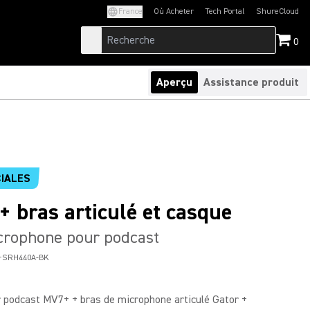
France
Où Acheter
Tech Portal
ShureCloud
(Opens in a new tab)
(Opens in a new t
0
Aperçu
Assistance produit
IALES
+ bras articulé et casque
crophone pour podcast
+SRH440A-BK
 podcast MV7+ + bras de microphone articulé Gator +