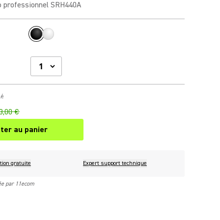
o professionnel SRH440A
lé
3,00 €
ter au panier
tion gratuite
Expert support technique
rée par 11ecom