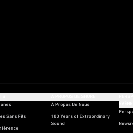
TS
À PROPOS DE SHURE
PERSP
ÉVÈN
hones
À Propos De Nous
Persp
es Sans Fils
100 Years of Extraordinary
Sound
News
nférence