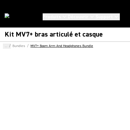
Produits
Découvrir
Support
Kit MV7+ bras articulé et casque
...
/
Bundles
/
MV7+ Boom Arm And Headphones Bundle