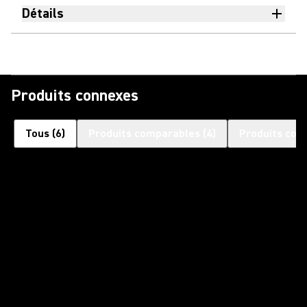
Détails
Produits connexes
Tous
(
6
)
Produits comparables
(
4
)
Produits com