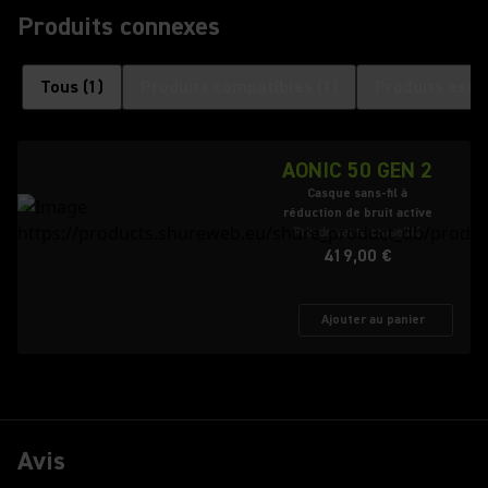
Produits connexes
Tous
(
1
)
Produits compatibles
(
1
)
Produits asso
AONIC 50 GEN 2
Casque sans-fil à
réduction de bruit active
Prix de vente conseillé
419,00 €
Ajouter au panier
Avis