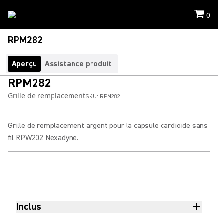
0
RPM282
Aperçu
Assistance produit
RPM282
Grille de remplacement
SKU:
RPM282
Grille de remplacement argent pour la capsule cardioïde sans
fil RPW202 Nexadyne.
Inclus