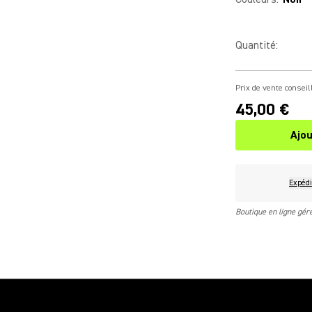
Quantité
:
Prix de vente conseil
45,00 €
Ajou
Expédi
Boutique en ligne gé