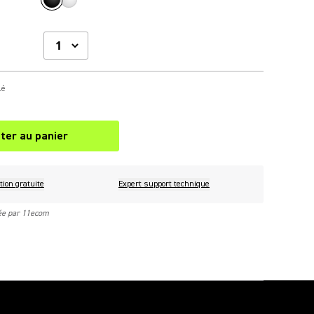
lé
ter au panier
tion gratuite
Expert support technique
rée par 11ecom