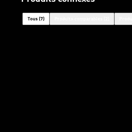
Tous
(
7
)
Produits comparables
(
2
)
Produ