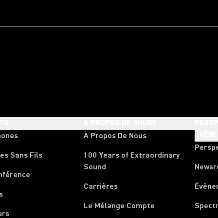
TS
À PROPOS DE SHURE
PERSP
ÉVÈN
hones
À Propos De Nous
Persp
es Sans Fils
100 Years of Extraordinary
Sound
News
nférence
Carrières
Évène
s
Le Mélange Compte
Spect
urs