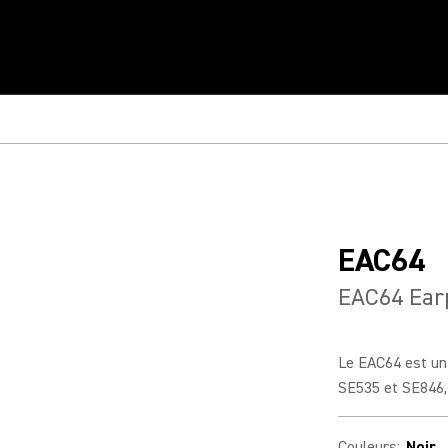
EAC64
EAC64 Ear
Le EAC64 est un
SE535 et SE846,
Couleurs
:
Noir