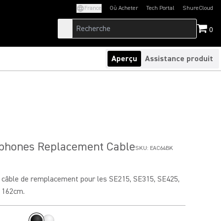
France
Où Acheter
Tech Portal
ShureCloud
(Opens in a new tab)
(Opens in a new t
0
Aperçu
Assistance produit
phones Replacement Cable
SKU:
EAC64BK
 câble de remplacement pour les SE215, SE315, SE425,
 162cm.