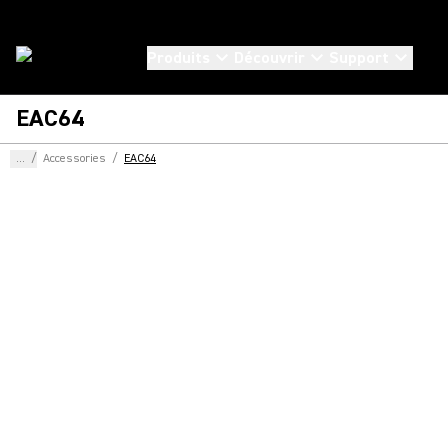
Produits
Découvrir
Support
EAC64
...
/
Accessories
/
EAC64