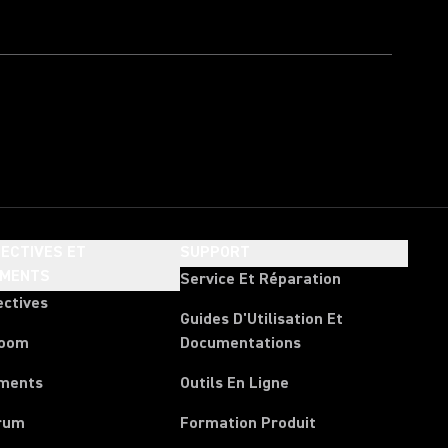
ECTIVES ET
SUPPORT
EMENTS
Service Et Réparation
ectives
Guides D'Utilisation Et
room
Documentations
ments
Outils En Ligne
rum
Formation Produit