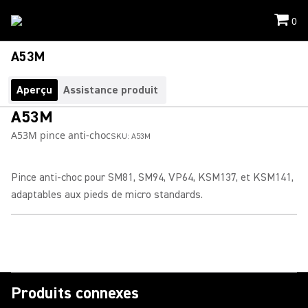
0
A53M
Aperçu
Assistance produit
A53M
A53M pince anti-choc
SKU:
A53M
Pince anti-choc pour SM81, SM94, VP64, KSM137, et KSM141,
adaptables aux pieds de micro standards.
Produits connexes