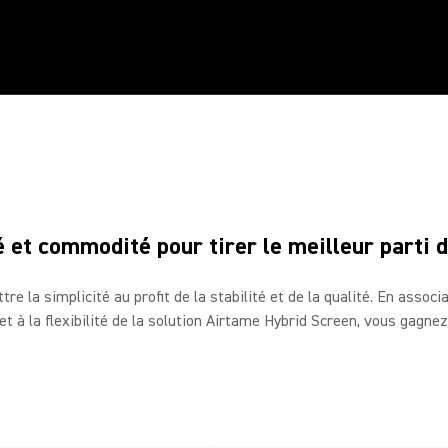
SHURE ET AIRTAM
La collaboration facilitée
 et commodité pour tirer le meilleur parti 
re la simplicité au profit de la stabilité et de la qualité. En asso
on et à la flexibilité de la solution Airtame Hybrid Screen, vous gagne