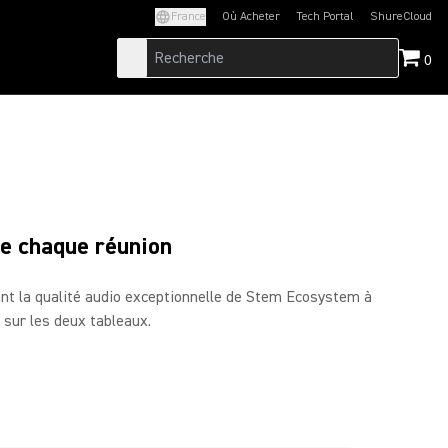
France
Où Acheter
Tech Portal
ShureCloud
(Opens in a new tab)
(Opens in a new t
0
E
de chaque réunion
ciant la qualité audio exceptionnelle de Stem Ecosystem à
z sur les deux tableaux.