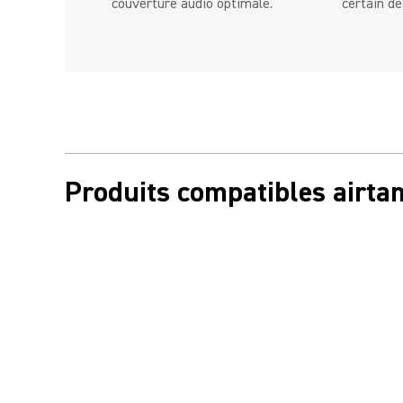
couverture audio optimale.
certain de
Produits compatibles airta