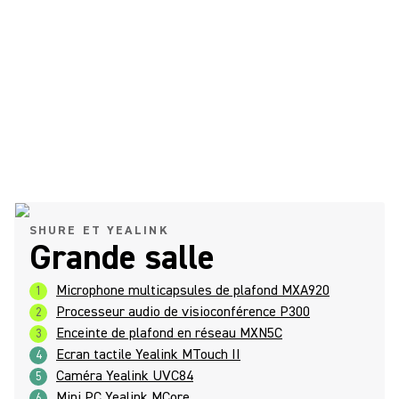
SHURE ET YEALINK
Grande salle
Microphone multicapsules de plafond MXA920
1
Processeur audio de visioconférence P300
2
Enceinte de plafond en réseau MXN5C
3
Ecran tactile Yealink MTouch II
4
Caméra Yealink UVC84
5
Mini PC Yealink MCore
6