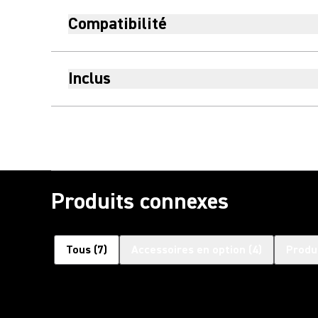
Compatibilité
Inclus
Produits connexes
Tous
(
7
)
Accessoires en option
(
4
)
Produ