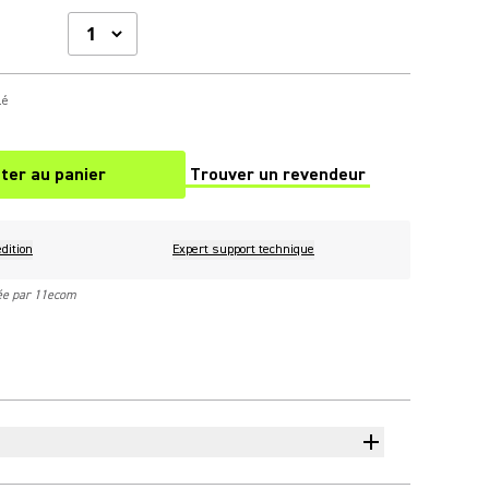
lé
ter au panier
Trouver un revendeur
(Opens in a new tab)
dition
Expert support technique
rée par 11ecom