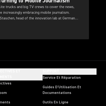
urning to Mobile Journalism
llite trucks and big TV crews to cover the news,
re increasingly embracing mobile journalism.
taschen, head of the innovation lab at German
ECTIVES ET
SUPPORT
EMENTS
Service Et Réparation
ectives
Guides D'Utilisation Et
room
Documentations
ments
Outils En Ligne