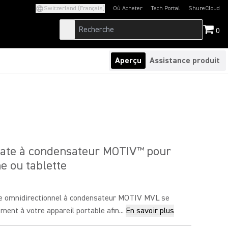
Switzerland (Français)
Où Acheter
Tech Portal
ShureCloud
(Opens in a new tab)
(Opens in a new t
0
Aperçu
Assistance produit
vate à condensateur MOTIV
pour
™
 ou tablette
e omnidirectionnel à condensateur MOTIV MVL se
ment à votre appareil portable afin...
En savoir plus