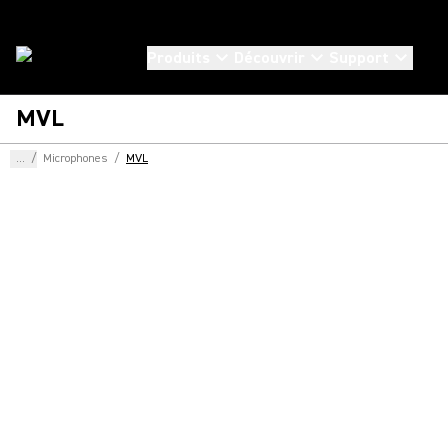
Produits
Découvrir
Support
MVL
...
/
Microphones
/
MVL