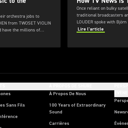
ic to the
How TV News is T
Once reliant on bulky sate
traditional broadcasters a
eir orchestra jobs to
LOUDER spoke with Björn S
CHEN from TWOSET VIOLIN
public broadcaster NDR.
Lire l'article
d have the millions of
TS
À PROPOS DE SHURE
PERSP
ÉVÈN
hones
À Propos De Nous
Persp
es Sans Fils
100 Years of Extraordinary
Sound
News
nférence
Carrières
Évène