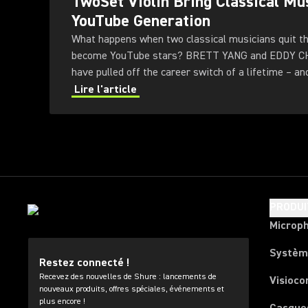
TwoSet Violin Bring Classical Mus
YouTube Generation
What happens when two classical musicians quit th
become YouTube stars? BRETT YANG and EDDY 
have pulled off the career switch of a lifetime – an
followers to prove it.
Lire l'article
PRODUI
Microp
Systèm
Restez connecté !
Recevez des nouvelles de Shure : lancements de
Visioco
nouveaux produits, offres spéciales, événements et
plus encore !